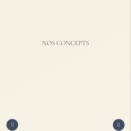
NOS CONCEPTS
Projet
Verrierès-
Projet