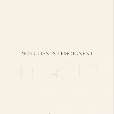
savoir
savoir
savoir
savoir
+
+
+
+
NOS CLIENTS TÉMOIGNENT