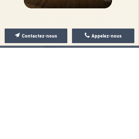
Contactez-nous
Appelez-nous
ZONE D'INTERVENTION
Votre rénovation clef en main, où
que vous soyez en Île-de-France
Vous recherchez un partenaire de confiance
proche de chez vous ? Implantée à Montrouge,